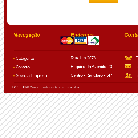
Navegação
Endereço
Conta
Rua 1, n.2078
F
Categorias
Esquina da Avenida 20
c
Contato
Centro - Rio Claro - SP
I
Sobre a Empresa
©2013 - CR8 Móveis - Todos os direitos reservados